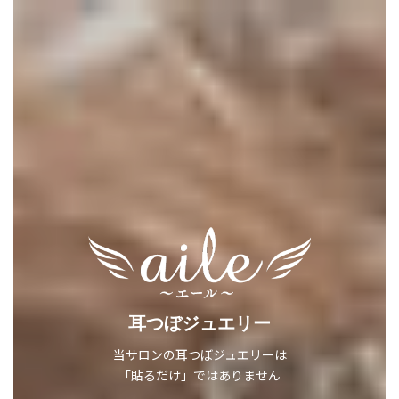
コ
ナ
ン
ビ
テ
ゲ
ン
ー
ツ
シ
へ
ョ
ス
ン
キ
に
ッ
移
プ
動
耳つぼジュエリー
当サロンの耳つぼジュエリーは
「貼るだけ」ではありません