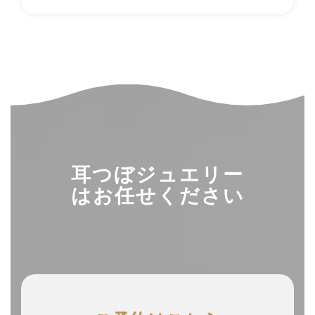
耳つぼジュエリー
はお任せください
ア
ア
ア
イ
イ
イ
コ
コ
コ
ン
ン
ン
リ
リ
リ
ン
ン
ン
ク
ク
ク