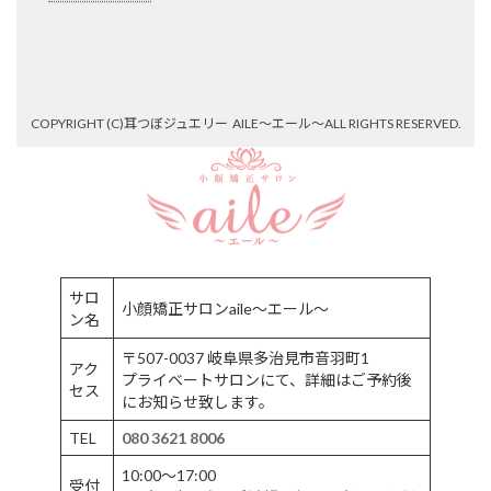
ア
ア
ア
イ
イ
イ
コ
コ
コ
ン
ン
ン
リ
リ
リ
ン
ン
ン
ク
ク
ク
COPYRIGHT (C)
耳つぼジュエリー AILE〜エール〜
ALL RIGHTS RESERVED.
サロ
小顔矯正サロンaile〜エール〜
ン名
〒507-0037 岐阜県多治見市音羽町1
アク
プライベートサロンにて、詳細はご予約後
セス
にお知らせ致します。
TEL
080 3621 8006
10:00〜17:00
受付